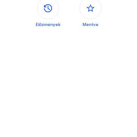
Oldalsó panelek
Előzmények
Mentve