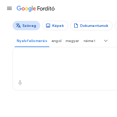
Fordító
Szöveg
Képek
Dokumentumok
Fordítás típusai
Szövegfordítás
Nyelvfelismerés
angol
magyar
német
Forrásszöveg