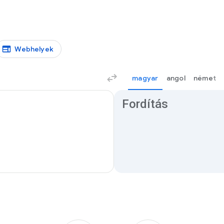
Webhelyek
magyar
angol
német
Fordítási találatok
Fordítás