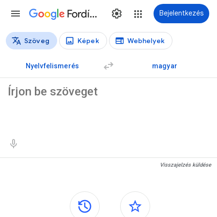
Fordító
Bejelentkezés
Szöveg
Képek
Webhelyek
Fordítás típusai
Szövegfordítás
Nyelvfelismerés
magyar
Forrásszöveg
Fordítási találatok
Visszajelzés küldése
Oldalsó panelek